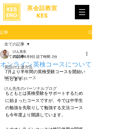
​英会話教室
KES
記事
全ての記事
けん先生
全ての記事
2023年6月9日
読了時間: 2分
オンライン英検コースについて
英語の上達方法
7月より半年間の英検受験コースを開始い
KES内のニュース
たします！
けん先生のパーソナルブログ
もともとは英検受験をサポートするため
に始まったコースですが、今では中学生
の勉強を先取りして勉強する文法コース
も今年度より開講しています。