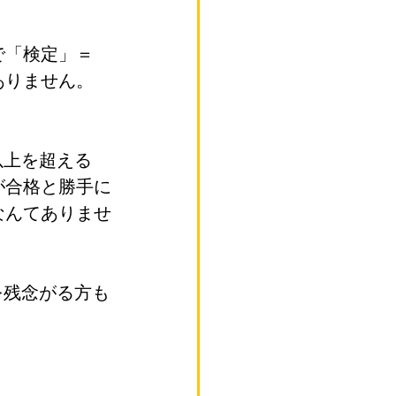
で「検定」＝
ありません。
以上を超える
が合格と勝手に
なんてありませ
を残念がる方も