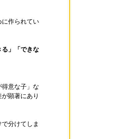
めに作られてい
きる」「できな
が得意な子」な
差が顕著にあり
けで分けてしま