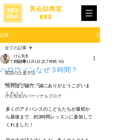
​英会話教室
KES
記事
全ての記事
けん先生
全ての記事
2024年11月1日
読了時間: 3分
ハロウィンなぜ３時間？
英語の上達方法
KES内のニュース
先日はご協力、誠にありがとうございま
した！！
けん先生のパーソナルブログ
多くのアドバンスのこどもたちが最初か
ら最後まで、約3時間レッスンに参加して
くれました！