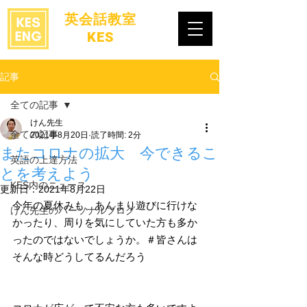
​英会話教室
KES
記事
全ての記事
けん先生
全ての記事
2021年8月20日
読了時間: 2分
またコロナの拡大 今できるこ
英語の上達方法
とを考えよう
KES内のニュース
更新日：
2021年8月22日
今年の夏休みも、あんまり遊びに行けな
けん先生のパーソナルブログ
かったり、周りを気にしていた方も多か
ったのではないでしょうか。＃皆さんは
そんな時どうしてるんだろう