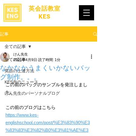
​英会話教室
KES
記事
全ての記事
けん先生
全ての記事
2021年4月9日
読了時間: 1分
なかなかうまくいかないバッ
英語の上達方法
グ制作。。。
KES内のニュース
この前のバッグのサンプルを発注しまし
た。
けん先生のパーソナルブログ
この前のブログはこちら
https://www.kes-
englishschool.com/post/%E3%83%90%E3
%83%83%E3%82%B0%E3%81%AE%E3